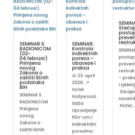
SEMIN
Stečaj
postup
preven
restru
SEMINAR S
SEMINAR:
RADIONICOM
Kontrola
SEMINAR
(02-
indirektnih
postupc
04.februar)
poreza –
Primjena
obaveze i
preven
novog
praksa
restruk
Zakona o
📅 23. april
zaštiti ličnih
– praks
podataka
2026. 📍
i rješen
BiH
Hotel
Sarajev
SEMINAR S
Hollywood,
novemb
RADIONICOM
Ilidža
Hotel…
Primjena
Upravljanje
novog
PDV-om i
Zakona o
indirektnim
zaštiti ličnih
porezima