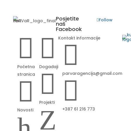
Posjetite
Follow
naš
Facebook


Kontakt informacije

Početna
Događaji

parvaragencija@gmail.com
stranica


Projekti
Z
+387 61 216 773
Novosti
h