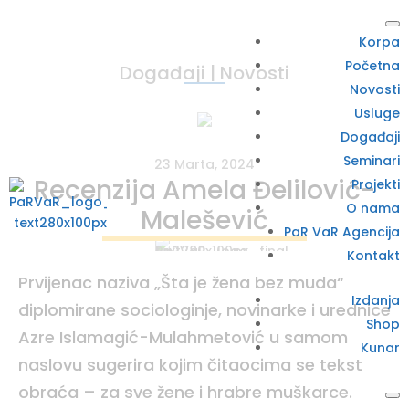
Korpa
Početna
Događaji
|
Novosti
Novosti
Usluge
Događaji
Seminari
23 Marta, 2024
Recenzija Amela Đelilović-
Projekti
O nama
Malešević
PaR VaR Agencija
Kontakt
Prvijenac naziva „Šta je žena bez muda“
Izdanja
diplomirane sociologinje, novinarke i urednice
Shop
Azre Islamagić-Mulahmetović u samom
Kunar
naslovu sugerira kojim čitaocima se tekst
obraća – za sve žene i hrabre muškarce.